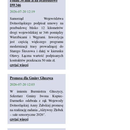
Ponad 50 mln zł na przebudowę
DW346
2026-07-20 12:19
Samorząd Województwa
Dolnośląskiego podpisał umowy na
przebudowę blisko 12 kilometrów
drogi wojewódzkiej nr 346 pomiędzy
Wierzbicami i Węgrami. Inwestycja
jest częścią większego programu
modernizacji trasy prowadzącej do
Starego Śleszowa i dalej w kierunku
Oławy. Łączna wartość podpisanych
kontraktów przekracza 50 mln zł.
czytaj więcej
Promesa dla Gminy Głuszyca
2026-07-20 12:03
W imieniu Burmistrza Głuszycy,
Sekretarz Gminy Iwona Kupiec-
Darmetko odebrała z rąk Wojewody
Dolnośląskiej Anny Żabskiej promesę
na realizację zadania „Aktywny Żłobek
– sale sensoryczne 2026”.
czytaj więcej