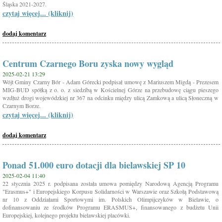
Śląska 2021-2027.
czytaj więcej... (kliknij)
dodaj komentarz
Centrum Czarnego Boru zyska nowy wygląd
2025-02-21 13:29
Wójt Gminy Czarny Bór - Adam Górecki podpisał umowę z Mariuszem Migdą - Prezesem
MIG-BUD spółką z o. o. z siedzibą w Kościelnej Górze na przebudowę ciągu pieszego
wzdłuż drogi wojewódzkiej nr 367 na odcinku między ulicą Zamkową a ulicą Słoneczną w
Czarnym Borze.
czytaj więcej... (kliknij)
dodaj komentarz
Ponad 51.000 euro dotacji dla bielawskiej SP 10
2025-02-04 11:40
22 stycznia 2025 r. podpisana została umowa pomiędzy Narodową Agencją Programu
"Erasmus+" i Europejskiego Korpusu Solidarności w Warszawie oraz Szkołą Podstawową
nr 10 z Oddziałami Sportowymi im. Polskich Olimpijczyków w Bielawie, o
dofinansowaniu ze środków Programu ERASMUS+, finansowanego z budżetu Unii
Europejskiej, kolejnego projektu bielawskiej placówki.