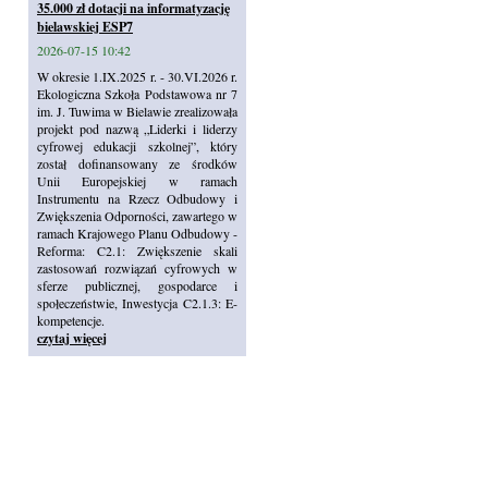
35.000 zł dotacji na informatyzację
bielawskiej ESP7
2026-07-15 10:42
W okresie 1.IX.2025 r. - 30.VI.2026 r.
Ekologiczna Szkoła Podstawowa nr 7
im. J. Tuwima w Bielawie zrealizowała
projekt pod nazwą „Liderki i liderzy
cyfrowej edukacji szkolnej”, który
został dofinansowany ze środków
Unii Europejskiej w ramach
Instrumentu na Rzecz Odbudowy i
Zwiększenia Odporności, zawartego w
ramach Krajowego Planu Odbudowy -
Reforma: C2.1: Zwiększenie skali
zastosowań rozwiązań cyfrowych w
sferze publicznej, gospodarce i
społeczeństwie, Inwestycja C2.1.3: E-
kompetencje.
czytaj więcej