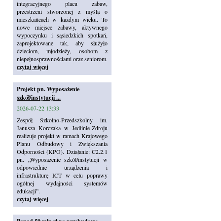
integracyjnego placu zabaw,
przestrzeni stworzonej z myślą o
mieszkańcach w każdym wieku. To
nowe miejsce zabawy, aktywnego
wypoczynku i sąsiedzkich spotkań,
zaprojektowane tak, aby służyło
dzieciom, młodzieży, osobom z
niepełnosprawnościami oraz seniorom.
czytaj więcej
Projekt pn. Wyposażenie
szkół/instytucji ...
2026-07-22 13:33
Zespół Szkolno-Przedszkolny im.
Janusza Korczaka w Jedlinie-Zdroju
realizuje projekt w ramach Krajowego
Planu Odbudowy i Zwiększania
Odporności (KPO). Działanie: C2.2.1
pn. „Wyposażenie szkół/instytucji w
odpowiednie urządzenia i
infrastrukturę ICT w celu poprawy
ogólnej wydajności systemów
edukacji”.
czytaj więcej