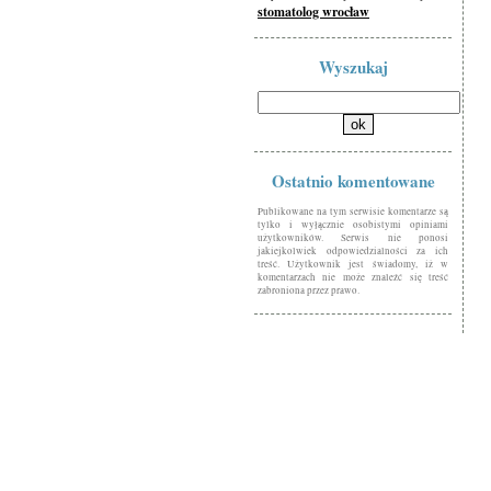
stomatolog wrocław
Wyszukaj
Ostatnio komentowane
Publikowane na tym serwisie komentarze są
tylko i wyłącznie osobistymi opiniami
użytkowników. Serwis nie ponosi
jakiejkolwiek odpowiedzialności za ich
treść. Użytkownik jest świadomy, iż w
komentarzach nie może znaleźć się treść
zabroniona przez prawo.