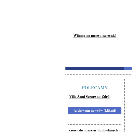
Witamy na naszym serwisie!
POLECAMY
Villa Anni Szczawno-Zdrój
Archiwum newsów (kliknij)
części do maszyn budowlanych
-