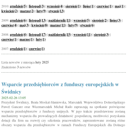
2010:
grudzień(5)
|
listopad(3)
|
wrzesień(4)
|
sierpień(1)
|
lipiec(1)
|
czerwiec(1)
|
maj(1)
|
kwiecień(2)
|
marzec(2)
|
luty(9)
|
styczeń(13)
2009:
grudzień(6)
|
listopad(13)
|
październik(11)
|
wrzesień(5)
|
sierpień(2)
|
lipiec(3)
|
czerwiec(4)
|
maj(3)
|
kwiecień(8)
|
marzec(11)
|
luty(9)
|
styczeń(6)
2008:
grudzień(4)
|
listopad(17)
|
październik(15)
|
wrzesień(11)
|
sierpień(3)
|
czerwiec(1)
|
marzec(1)
|
luty(1)
2007:
grudzień(1)
|
czerwiec(1)
Lista newsów z miesiąca
luty 2025
Znaleziono
3
newsów
Wsparcie przedsiębiorców z funduszy europejskich w
Świdnicy
2025-02-26 13:05
Prezydent Świdnicy, Beata Moskal-Słaniewska, Marszałek Województwa Dolnośląskiego
Paweł Gancarz oraz Wicemarszałek Michał Rado zapraszają na spotkanie poświęcone
wsparciu przedsiębiorców z funduszy unijnych. W jego trakcie przedstawione zostaną
mechanizmy wsparcia dla prowadzących działalność gospodarczą, możliwości pozyskania
dotacji dla firm na rozwój czy szkolenia pracowników, zaprezentowane zostaną różne
obszary wsparcia dla przedsiębiorców w ramach Funduszy Europejskich dla Dolnego