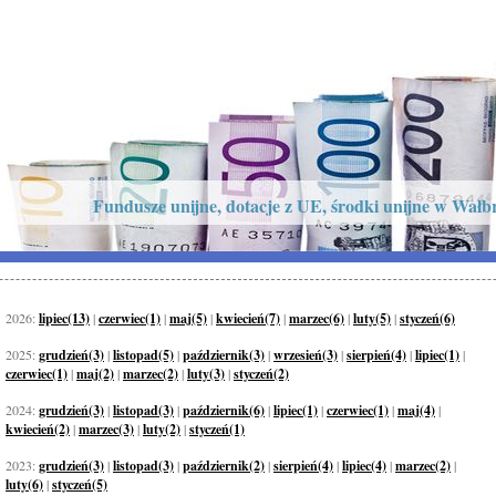
Fundusze unijne, dotacje z UE, środki unijne w Wałbr
2026:
lipiec(13)
|
czerwiec(1)
|
maj(5)
|
kwiecień(7)
|
marzec(6)
|
luty(5)
|
styczeń(6)
2025:
grudzień(3)
|
listopad(5)
|
październik(3)
|
wrzesień(3)
|
sierpień(4)
|
lipiec(1)
|
czerwiec(1)
|
maj(2)
|
marzec(2)
|
luty(3)
|
styczeń(2)
2024:
grudzień(3)
|
listopad(3)
|
październik(6)
|
lipiec(1)
|
czerwiec(1)
|
maj(4)
|
kwiecień(2)
|
marzec(3)
|
luty(2)
|
styczeń(1)
2023:
grudzień(3)
|
listopad(3)
|
październik(2)
|
sierpień(4)
|
lipiec(4)
|
marzec(2)
|
luty(6)
|
styczeń(5)