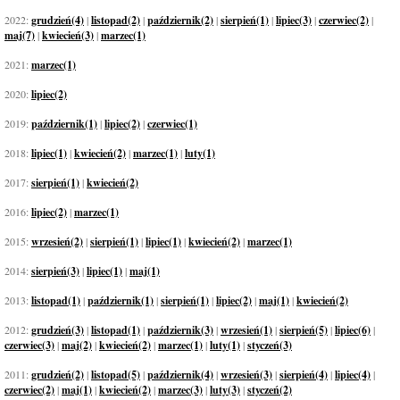
2022:
grudzień(4)
|
listopad(2)
|
październik(2)
|
sierpień(1)
|
lipiec(3)
|
czerwiec(2)
|
maj(7)
|
kwiecień(3)
|
marzec(1)
2021:
marzec(1)
2020:
lipiec(2)
2019:
październik(1)
|
lipiec(2)
|
czerwiec(1)
2018:
lipiec(1)
|
kwiecień(2)
|
marzec(1)
|
luty(1)
2017:
sierpień(1)
|
kwiecień(2)
2016:
lipiec(2)
|
marzec(1)
2015:
wrzesień(2)
|
sierpień(1)
|
lipiec(1)
|
kwiecień(2)
|
marzec(1)
2014:
sierpień(3)
|
lipiec(1)
|
maj(1)
2013:
listopad(1)
|
październik(1)
|
sierpień(1)
|
lipiec(2)
|
maj(1)
|
kwiecień(2)
2012:
grudzień(3)
|
listopad(1)
|
październik(3)
|
wrzesień(1)
|
sierpień(5)
|
lipiec(6)
|
czerwiec(3)
|
maj(2)
|
kwiecień(2)
|
marzec(1)
|
luty(1)
|
styczeń(3)
2011:
grudzień(2)
|
listopad(5)
|
październik(4)
|
wrzesień(3)
|
sierpień(4)
|
lipiec(4)
|
czerwiec(2)
|
maj(1)
|
kwiecień(2)
|
marzec(3)
|
luty(3)
|
styczeń(2)