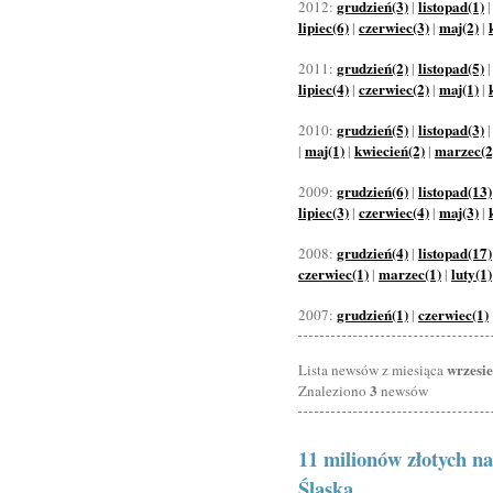
grudzień(3)
listopad(1)
2012:
|
lipiec(6)
czerwiec(3)
maj(2)
|
|
|
grudzień(2)
listopad(5)
2011:
|
lipiec(4)
czerwiec(2)
maj(1)
|
|
|
grudzień(5)
listopad(3)
2010:
|
maj(1)
kwiecień(2)
marzec(2
|
|
|
grudzień(6)
listopad(13)
2009:
|
lipiec(3)
czerwiec(4)
maj(3)
|
|
|
grudzień(4)
listopad(17)
2008:
|
czerwiec(1)
marzec(1)
luty(1)
|
|
grudzień(1)
czerwiec(1)
2007:
|
wrzesi
Lista newsów z miesiąca
3
Znaleziono
newsów
11 milionów złotych 
Śląska