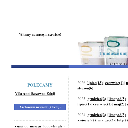
Witamy na naszym serwisie!
Fundusze unijn
lipiec(13)
czerwiec(1)
m
2026:
|
|
POLECAMY
styczeń(6)
Villa Anni Szczawno-Zdrój
grudzień(3)
listopad(5)
2025:
|
lipiec(1)
czerwiec(1)
maj(2)
|
|
|
Archiwum newsów (kliknij)
grudzień(3)
listopad(3)
2024:
|
kwiecień(2)
marzec(3)
luty(2)
|
|
części do maszyn budowlanych
-