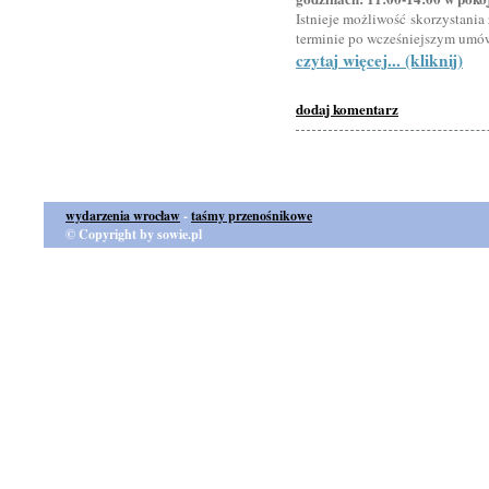
Istnieje możliwość skorzystania 
terminie po wcześniejszym umów
czytaj więcej... (kliknij)
dodaj komentarz
wydarzenia wrocław
-
taśmy przenośnikowe
© Copyright by sowie.pl