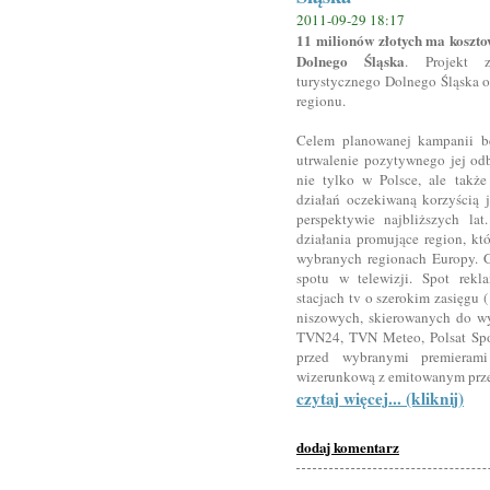
2011-09-29 18:17
11 milionów złotych ma koszt
Dolnego Śląska
. Projekt z
turystycznego Dolnego Śląska o
regionu.
Celem planowanej kampanii bę
utrwalenie pozytywnego jej odb
nie tylko w Polsce, ale takż
działań oczekiwaną korzyścią 
perspektywie najbliższych la
działania promujące region, kt
wybranych regionach Europy. G
spotu w telewizji. Spot rek
stacjach tv o szerokim zasięgu 
niszowych, skierowanych do w
TVN24, TVN Meteo, Polsat Spor
przed wybranymi premierami
wizerunkową z emitowanym prz
czytaj więcej... (kliknij)
dodaj komentarz