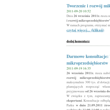
Tworzenie i rozwój mi
2011-09-20 10:52
26 września 2011r.
Dnia
rusza 
i rozwój mikroprzedsiębiorstw
W ramach programu, otrzymać 
czytaj więcej... (kliknij)
dodaj komentarz
Darmowe konsultacje: 
mikroprzedsiębiorstw
2011-09-19 16:35
26 września 2011r.
rusza nabó
rozwój mikroprzedsiębiorst
maksymalnie 300 tys. zł dotacji.
planujących rozpocząć włas
od 26 września do
przyjmowane
W związku z tym, zapraszam
ekspertami
. Konsultacje odbęd
w dniu 21.09.2011 (śro
Parku
godzinach: 11:00-14:00 w poko