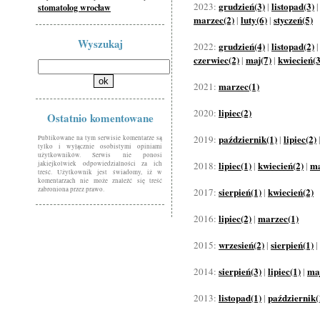
grudzień(3)
listopad(3)
2023:
|
stomatolog wrocław
marzec(2)
luty(6)
styczeń(5)
|
|
Wyszukaj
grudzień(4)
listopad(2)
2022:
|
czerwiec(2)
maj(7)
kwiecień(3
|
|
marzec(1)
2021:
lipiec(2)
2020:
Ostatnio komentowane
październik(1)
lipiec(2)
2019:
|
Publikowane na tym serwisie komentarze są
tylko i wyłącznie osobistymi opiniami
użytkowników. Serwis nie ponosi
lipiec(1)
kwiecień(2)
ma
jakiejkolwiek odpowiedzialności za ich
2018:
|
|
treść. Użytkownik jest świadomy, iż w
komentarzach nie może znaleźć się treść
zabroniona przez prawo.
sierpień(1)
kwiecień(2)
2017:
|
lipiec(2)
marzec(1)
2016:
|
wrzesień(2)
sierpień(1)
2015:
|
|
sierpień(3)
lipiec(1)
maj
2014:
|
|
listopad(1)
październik(
2013:
|