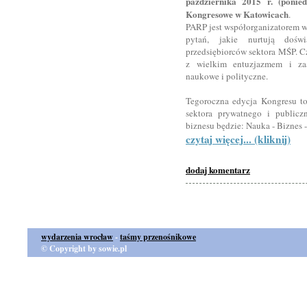
października 2015 r. (ponie
Kongresowe w Katowicach
.
PARP jest współorganizatorem w
pytań, jakie nurtują dośw
przedsiębiorców sektora MŚP. Cz
z wielkim entuzjazmem i za
naukowe i polityczne.
Tegoroczna edycja Kongresu to 
sektora prywatnego i publicz
biznesu będzie: Nauka - Biznes 
czytaj więcej... (kliknij)
dodaj komentarz
wydarzenia wrocław
-
taśmy przenośnikowe
© Copyright by sowie.pl