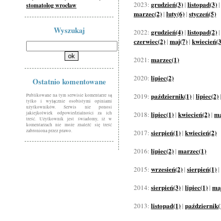
grudzień(3)
listopad(3)
2023:
|
stomatolog wrocław
marzec(2)
luty(6)
styczeń(5)
|
|
Wyszukaj
grudzień(4)
listopad(2)
2022:
|
czerwiec(2)
maj(7)
kwiecień(3
|
|
marzec(1)
2021:
lipiec(2)
2020:
Ostatnio komentowane
październik(1)
lipiec(2)
2019:
|
Publikowane na tym serwisie komentarze są
tylko i wyłącznie osobistymi opiniami
użytkowników. Serwis nie ponosi
lipiec(1)
kwiecień(2)
ma
jakiejkolwiek odpowiedzialności za ich
2018:
|
|
treść. Użytkownik jest świadomy, iż w
komentarzach nie może znaleźć się treść
zabroniona przez prawo.
sierpień(1)
kwiecień(2)
2017:
|
lipiec(2)
marzec(1)
2016:
|
wrzesień(2)
sierpień(1)
2015:
|
|
sierpień(3)
lipiec(1)
maj
2014:
|
|
listopad(1)
październik(
2013:
|