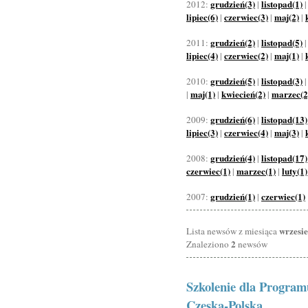
grudzień(3)
listopad(1)
2012:
|
lipiec(6)
czerwiec(3)
maj(2)
|
|
|
grudzień(2)
listopad(5)
2011:
|
lipiec(4)
czerwiec(2)
maj(1)
|
|
|
grudzień(5)
listopad(3)
2010:
|
maj(1)
kwiecień(2)
marzec(2
|
|
|
grudzień(6)
listopad(13)
2009:
|
lipiec(3)
czerwiec(4)
maj(3)
|
|
|
grudzień(4)
listopad(17)
2008:
|
czerwiec(1)
marzec(1)
luty(1)
|
|
grudzień(1)
czerwiec(1)
2007:
|
wrzesi
Lista newsów z miesiąca
2
Znaleziono
newsów
Szkolenie dla Program
Czeska-Polska