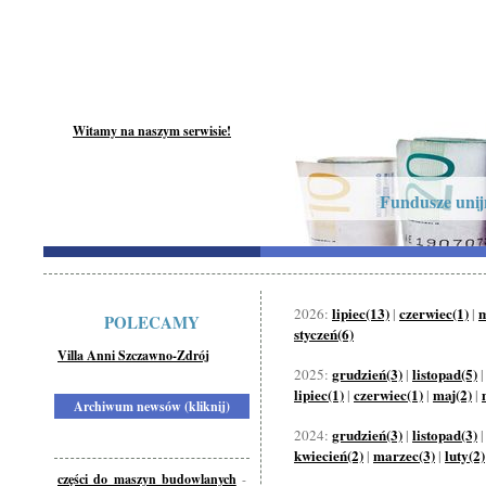
Witamy na naszym serwisie!
Fundusze unijn
lipiec(13)
czerwiec(1)
m
2026:
|
|
POLECAMY
styczeń(6)
Villa Anni Szczawno-Zdrój
grudzień(3)
listopad(5)
2025:
|
lipiec(1)
czerwiec(1)
maj(2)
|
|
|
Archiwum newsów (kliknij)
grudzień(3)
listopad(3)
2024:
|
kwiecień(2)
marzec(3)
luty(2)
|
|
części do maszyn budowlanych
-