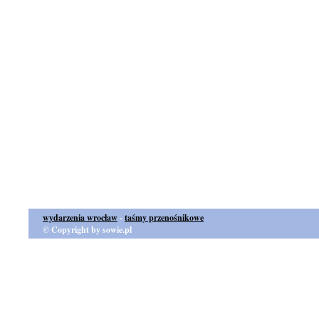
wydarzenia wrocław
-
taśmy przenośnikowe
© Copyright by sowie.pl