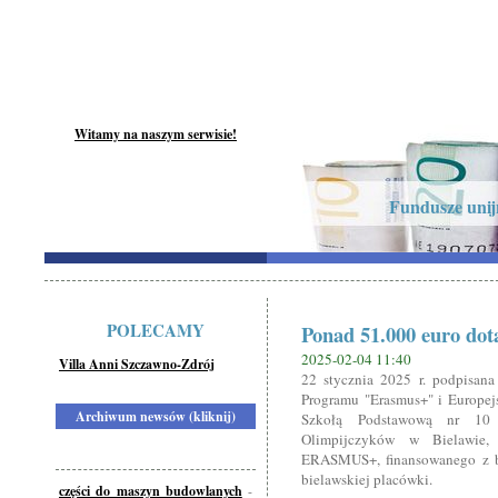
Witamy na naszym serwisie!
Fundusze unijn
POLECAMY
Ponad 51.000 euro dota
2025-02-04 11:40
Villa Anni Szczawno-Zdrój
22 stycznia 2025 r. podpisan
Programu "Erasmus+" i Europej
Archiwum newsów (kliknij)
Szkołą Podstawową nr 10 
Olimpijczyków w Bielawie,
ERASMUS+, finansowanego z bu
bielawskiej placówki.
części do maszyn budowlanych
-