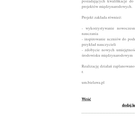
posiadających kwalifikacje do
projektów międzynarodowych.
Projekt zakłada również:
- wykorzystywanie nowoczesn
nauczania
- inspirowanie uczniów do pod
przykład nauczycieli
- zdobycie nowych umiejętnoś
środowisku międzynarodowym
Realizację działań zaplanowano 
r.
um.bielawa.pl
Wróć
dodaj 