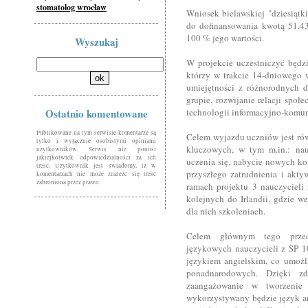
stomatolog wrocław
Wniosek bielawskiej "dziesiątk
do dofinansowania kwotą 51.438
100 % jego wartości.
Wyszukaj
W projekcie uczestniczyć będzi
którzy w trakcie 14-dniowego 
umiejętności z różnorodnych d
grupie, rozwijanie relacji społ
Ostatnio komentowane
technologii informacyjno-komun
Publikowane na tym serwisie komentarze są
Celem wyjazdu uczniów jest ró
tylko i wyłącznie osobistymi opiniami
kluczowych, w tym m.in.: nau
użytkowników. Serwis nie ponosi
jakiejkolwiek odpowiedzialności za ich
uczenia się, nabycie nowych ko
treść. Użytkownik jest świadomy, iż w
przyszłego zatrudnienia i akt
komentarzach nie może znaleźć się treść
zabroniona przez prawo.
ramach projektu 3 nauczycieli 
kolejnych do Irlandii, gdzie 
dla nich szkoleniach.
Celem głównym tego przedsi
językowych nauczycieli z SP 1
językiem angielskim, co umożl
ponadnarodowych. Dzięki z
zaangażowanie w tworzenie
wykorzystywany będzie język ang