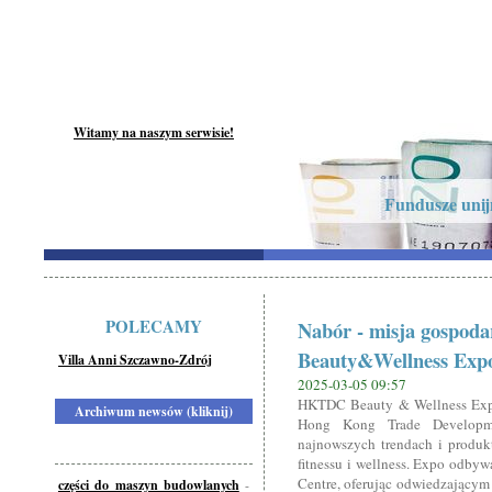
Witamy na naszym serwisie!
Fundusze unijn
POLECAMY
Nabór - misja gospod
Beauty&Wellness Exp
Villa Anni Szczawno-Zdrój
2025-03-05 09:57
HKTDC Beauty & Wellness Expo
Archiwum newsów (kliknij)
Hong Kong Trade Developme
najnowszych trendach i produkt
fitnessu i wellness. Expo odby
Centre, oferując odwiedzającym
części do maszyn budowlanych
-