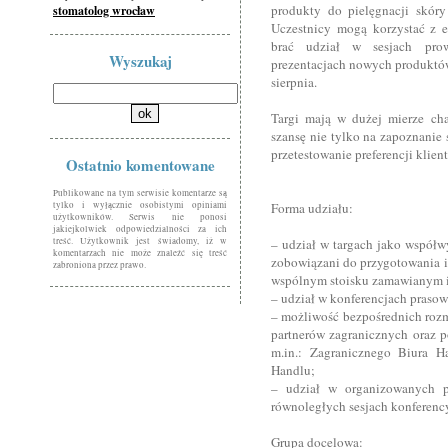
produkty do pielęgnacji skóry 
stomatolog wrocław
Uczestnicy mogą korzystać z e
brać udział w sesjach pro
Wyszukaj
prezentacjach nowych produktów
sierpnia.
Targi mają w dużej mierze cha
szansę nie tylko na zapoznanie 
przetestowanie preferencji klien
Ostatnio komentowane
Publikowane na tym serwisie komentarze są
tylko i wyłącznie osobistymi opiniami
Forma udziału:
użytkowników. Serwis nie ponosi
jakiejkolwiek odpowiedzialności za ich
treść. Użytkownik jest świadomy, iż w
– udział w targach jako współw
komentarzach nie może znaleźć się treść
zobowiązani do przygotowania i 
zabroniona przez prawo.
wspólnym stoisku zamawianym
– udział w konferencjach praso
– możliwość bezpośrednich rozm
partnerów zagranicznych oraz po
m.in.: Zagranicznego Biura H
Handlu;
– udział w organizowanych
równoległych sesjach konferency
Grupa docelowa: