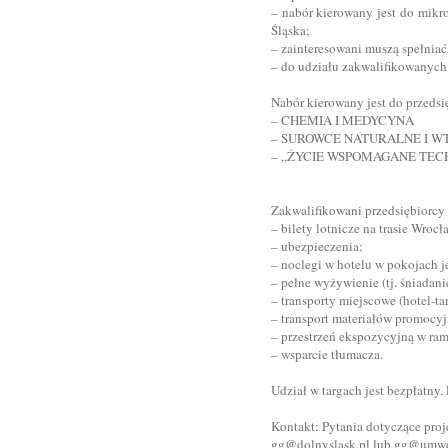
– nabór kierowany jest do mikr
Śląska;
– zainteresowani muszą spełnia
– do udziału zakwalifikowanych
Nabór kierowany jest do przedsi
– CHEMIA I MEDYCYNA
– SUROWCE NATURALNE I W
– „ŻYCIE WSPOMAGANE TEC
Zakwalifikowani przedsiębiorcy
– bilety lotnicze na trasie Wro
– ubezpieczenia;
– noclegi w hotelu w pokojach
– pełne wyżywienie (tj. śniadanie
– transporty miejscowe (hotel-tar
– transport materiałów promocy
– przestrzeń ekspozycyjną w ram
– wsparcie tłumacza.
Udział w targach jest bezpłatny.
Kontakt: Pytania dotyczące proj
gg@dolnyslask.pl lub gg@umw