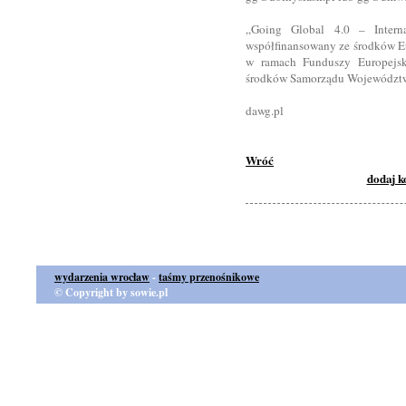
„Going Global 4.0 – Internac
współfinansowany ze środków 
w ramach Funduszy Europejsk
środków Samorządu Województw
dawg.pl
Wróć
dodaj 
wydarzenia wrocław
-
taśmy przenośnikowe
© Copyright by sowie.pl