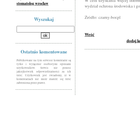
W celu uzyskania więcej inform
stomatolog wrocław
wydział ochrona środowiska i g
Źródło: czarny-bor.pl
Wyszukaj
Wróć
dodaj 
Ostatnio komentowane
Publikowane na tym serwisie komentarze są
tylko i wyłącznie osobistymi opiniami
użytkowników. Serwis nie ponosi
jakiejkolwiek odpowiedzialności za ich
treść. Użytkownik jest świadomy, iż w
komentarzach nie może znaleźć się treść
zabroniona przez prawo.