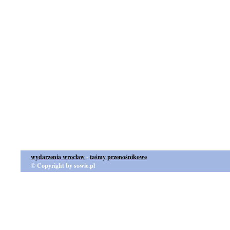
wydarzenia wrocław
-
taśmy przenośnikowe
© Copyright by sowie.pl