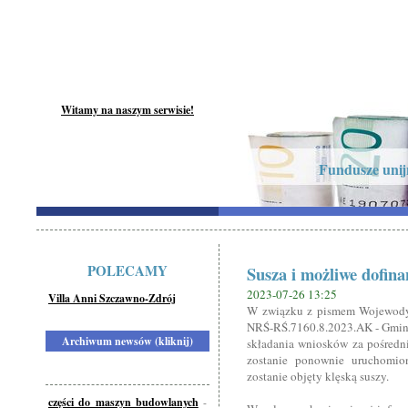
Witamy na naszym serwisie!
Fundusze unijn
POLECAMY
Susza i możliwe dofin
2023-07-26 13:25
Villa Anni Szczawno-Zdrój
W związku z pismem Wojewody D
NRŚ-RŚ.7160.8.2023.AK - Gmina
Archiwum newsów (kliknij)
składania wniosków za pośredni
zostanie ponownie uruchomion
zostanie objęty klęską suszy.
części do maszyn budowlanych
-