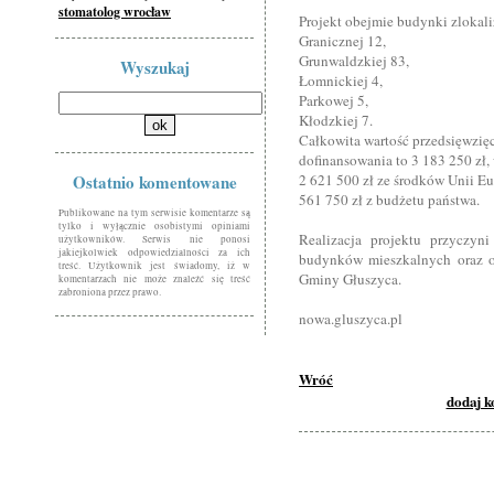
stomatolog wrocław
Projekt obejmie budynki zlokali
Granicznej 12,
Grunwaldzkiej 83,
Wyszukaj
Łomnickiej 4,
Parkowej 5,
Kłodzkiej 7.
Całkowita wartość przedsięwzię
dofinansowania to 3 183 250 zł,
Ostatnio komentowane
2 621 500 zł ze środków Unii Eu
561 750 zł z budżetu państwa.
Publikowane na tym serwisie komentarze są
tylko i wyłącznie osobistymi opiniami
Realizacja projektu przyczyn
użytkowników. Serwis nie ponosi
jakiejkolwiek odpowiedzialności za ich
budynków mieszkalnych oraz ogr
treść. Użytkownik jest świadomy, iż w
Gminy Głuszyca.
komentarzach nie może znaleźć się treść
zabroniona przez prawo.
nowa.gluszyca.pl
Wróć
dodaj 