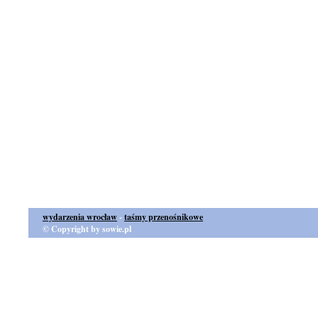
wydarzenia wrocław
-
taśmy przenośnikowe
© Copyright by sowie.pl